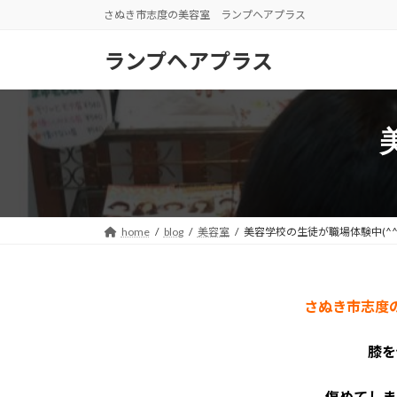
コ
ナ
さぬき市志度の美容室 ランプヘアプラス
ン
ビ
テ
ゲ
ランプヘアプラス
ン
ー
ツ
シ
へ
ョ
ス
ン
キ
に
ッ
移
プ
動
home
blog
美容室
美容学校の生徒が職場体験中(^
さぬき市志度
膝を
傷めてしま