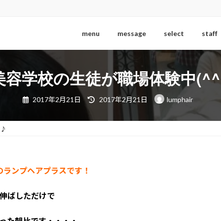
menu
message
select
staff
美容学校の生徒が職場体験中(^^
最
2017年2月21日
2017年2月21日
lumphair
終
更
新
日
^♪
時
:
のランプヘアプラスです！
伸ばしただけで
った朝比です・・・・