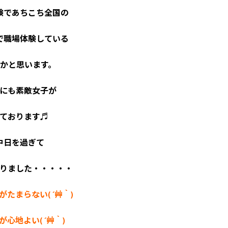
験であちこち全国の
で職場体験している
かと思います。
にも素敵女子が
ております♬
中日を過ぎて
りました・・・・・
たまらない( ´艸｀)
が心地よい( ´艸｀)