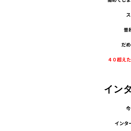
ス
普
だめ
４０超えた
イン
今
インタ