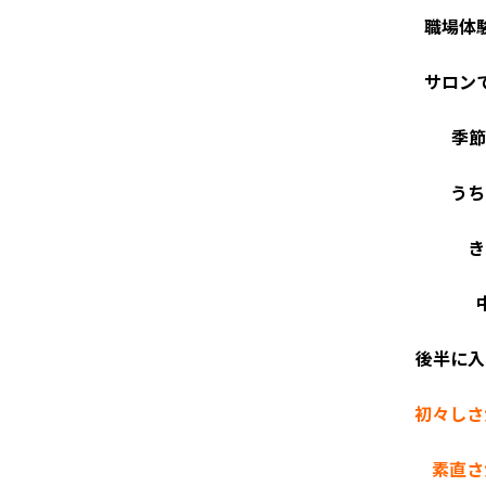
職場体
サロン
季節
うち
き
後半に入
初々しさが
素直さ