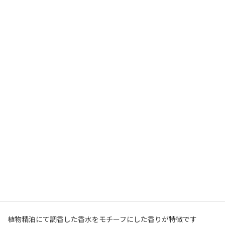
オーガニックノート
シャンプー&トリートメント
取り扱いしてます
植物精油にて調香した香水をモチーフにした香りが特徴です