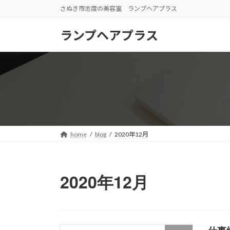
コ
ナ
さぬき市志度の美容室 ランプヘアプラス
ン
ビ
テ
ゲ
ランプヘアプラス
ン
ー
ツ
シ
へ
ョ
ス
ン
キ
に
ッ
移
プ
動
home
blog
2020年12月
2020年12月