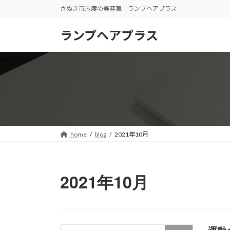
コ
ナ
さぬき市志度の美容室 ランプヘアプラス
ン
ビ
テ
ゲ
ランプヘアプラス
ン
ー
ツ
シ
へ
ョ
ス
ン
キ
に
ッ
移
プ
動
home
blog
2021年10月
2021年10月