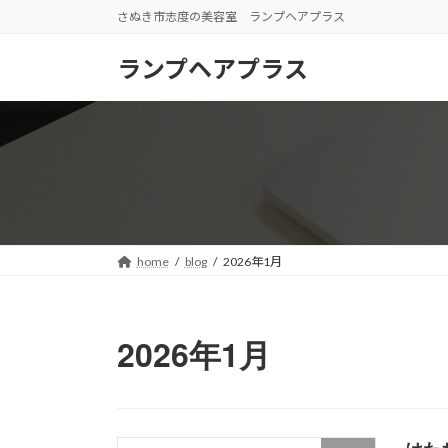
コ
ナ
さぬき市志度の美容室 ランプヘアプラス
ン
ビ
テ
ゲ
ランプヘアプラス
ン
ー
ツ
シ
へ
ョ
ス
ン
キ
に
ッ
移
プ
動
home
blog
2026年1月
2026年1月