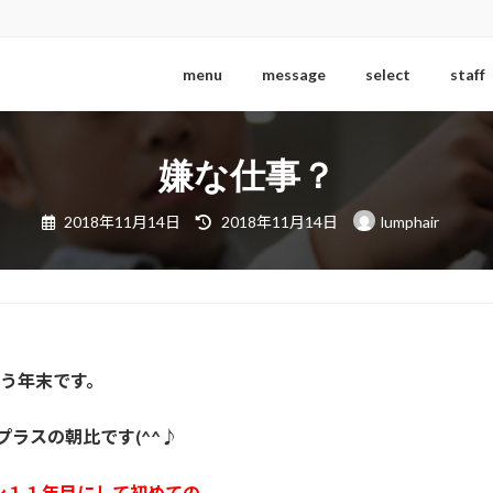
menu
message
select
staff
嫌な仕事？
最
2018年11月14日
2018年11月14日
lumphair
終
更
新
日
時
:
う年末です。
プラスの朝比です(^^♪
ン１１年目にして初めての