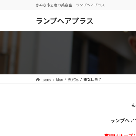
コ
ナ
さぬき市志度の美容室 ランプヘアプラス
ン
ビ
テ
ゲ
ランプヘアプラス
ン
ー
ツ
シ
へ
ョ
ス
ン
キ
に
ッ
移
プ
動
home
blog
美容室
嫌な仕事？
も
ランプヘア
来週はオープ