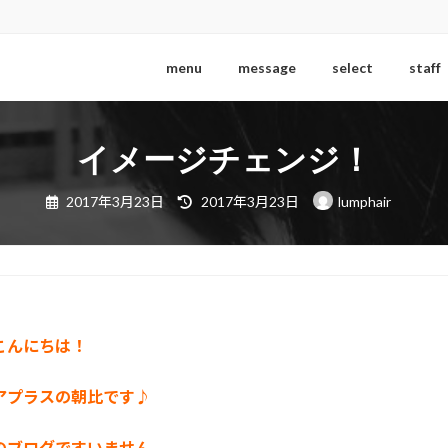
menu
message
select
staff
イメージチェンジ！
最
2017年3月23日
2017年3月23日
lumphair
終
更
新
日
時
:
こんにちは！
アプラスの朝比です♪
のブログですいません。