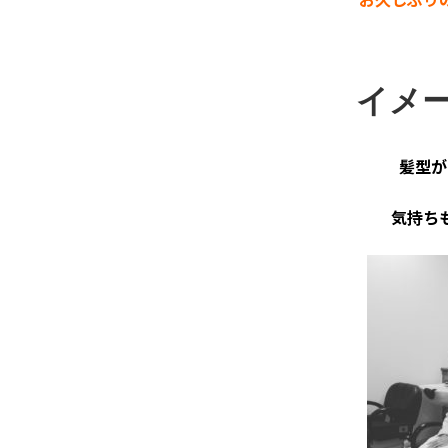
イメ
髪型が
気持ち