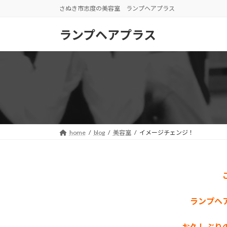
コ
ナ
さぬき市志度の美容室 ランプヘアプラス
ン
ビ
テ
ゲ
ランプヘアプラス
ン
ー
ツ
シ
へ
ョ
ス
ン
キ
に
ッ
移
プ
動
home
blog
美容室
イメージチェンジ！
ランプヘ
お久しぶり