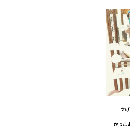
すげ
かっこ