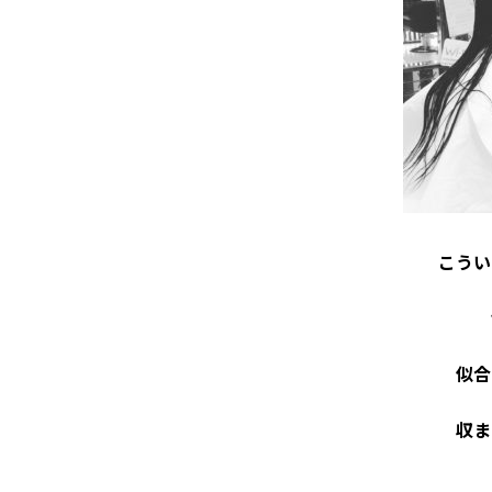
こうい
似合
収ま