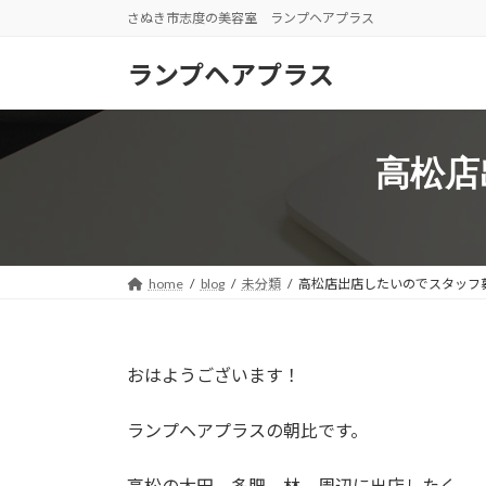
コ
ナ
さぬき市志度の美容室 ランプヘアプラス
ン
ビ
テ
ゲ
ランプヘアプラス
ン
ー
ツ
シ
へ
ョ
高松店
ス
ン
キ
に
ッ
移
プ
動
home
blog
未分類
高松店出店したいのでスタッフ
おはようございます！
ランプヘアプラスの朝比です。
高松の太田、多肥、林、周辺に出店したく