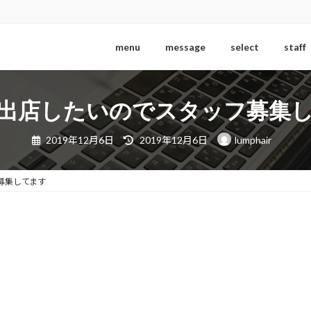
menu
message
select
staff
出店したいのでスタッフ募集
最
2019年12月6日
2019年12月6日
lumphair
終
更
新
日
募集してます
時
: