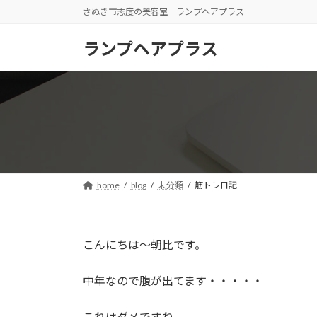
コ
ナ
さぬき市志度の美容室 ランプヘアプラス
ン
ビ
テ
ゲ
ランプヘアプラス
ン
ー
ツ
シ
へ
ョ
ス
ン
キ
に
ッ
移
プ
動
home
blog
未分類
筋トレ日記
こんにちは～朝比です。
中年なので腹が出てます・・・・・
これはダメですね。