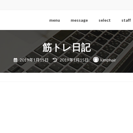
menu
message
select
staff
筋トレ日記
最
2019年1月15日
2019年1月15日
lumphair
終
更
新
日
時
: