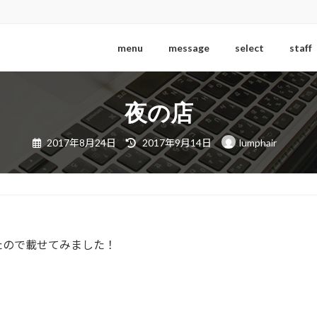
menu
message
select
staff
夜の店
最
2017年8月24日
2017年9月14日
lumphair
終
更
新
日
時
:
たので載せてみました！