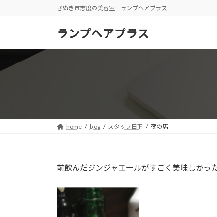
コ
ナ
さぬき市志度の美容室 ランプヘアプラス
ン
ビ
テ
ゲ
ランプヘアプラス
ン
ー
ツ
シ
へ
ョ
ス
ン
キ
に
ッ
移
プ
動
home
blog
スタッフ日下
夜の店
前飲んだジンジャエールがすごく美味しかっ