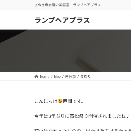
コ
ナ
さぬき市志度の美容室 ランプヘアプラス
ン
ビ
テ
ゲ
ランプヘアプラス
ン
ー
ツ
シ
へ
ョ
ス
ン
キ
に
ッ
移
プ
動
home
blog
未分類
夏祭り
こんにちは
西岡です。
今年は3年ぶりに高松祭り開催されましたね♪
花火はなかったものの、出かけた方は多かっ