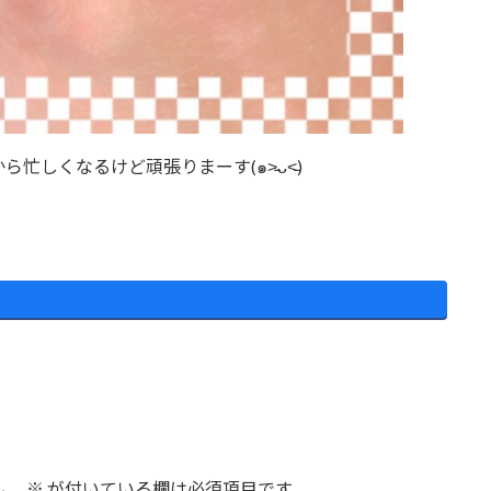
しくなるけど頑張りまーす(๑˃̵ᴗ˂̵)
ん。
※
が付いている欄は必須項目です