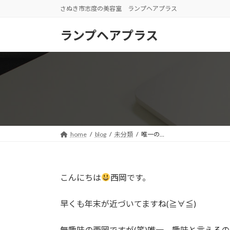
コ
ナ
さぬき市志度の美容室 ランプヘアプラス
ン
ビ
テ
ゲ
ランプヘアプラス
ン
ー
ツ
シ
へ
ョ
ス
ン
キ
に
ッ
移
プ
動
home
blog
未分類
唯一の…
こんにちは
西岡です。
早くも年末が近づいてますね(≧∀≦)
無趣味の西岡ですが(笑)唯一、趣味と言える