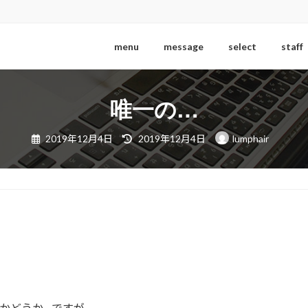
menu
message
select
staff
唯一の…
最
2019年12月4日
2019年12月4日
lumphair
終
更
新
日
時
:
のかどうか…ですが。