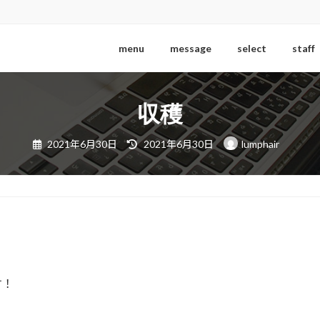
menu
message
select
staff
収穫
最
2021年6月30日
2021年6月30日
lumphair
終
更
新
日
時
:
す！