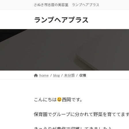
コ
ナ
さぬき市志度の美容室 ランプヘアプラス
ン
ビ
テ
ゲ
ランプヘアプラス
ン
ー
ツ
シ
へ
ョ
ス
ン
キ
に
ッ
移
プ
動
home
blog
未分類
収穫
こんにちは
西岡です。
保育園でグループに分かれて野菜を育ててま
きゅうりが豊作で収穫してきました♪