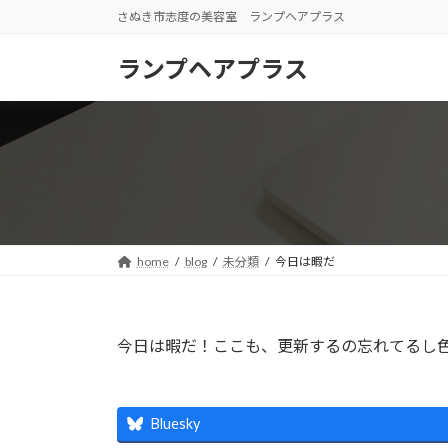
コ
ナ
さぬき市志度の美容室 ランプヘアプラス
ン
ビ
テ
ゲ
ランプヘアプラス
ン
ー
ツ
シ
へ
ョ
ス
ン
キ
に
ッ
移
プ
動
home
blog
未分類
今日は暇だ
今日は暇だ！ここも、更新するの忘れてるし
Bluesky