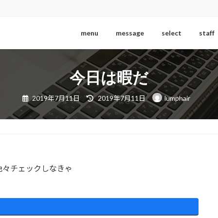
menu
message
select
staff
今日は暇だ
最
2019年7月11日
2019年7月11日
lumphair
終
更
新
日
時
:
色々チェックしなきゃ