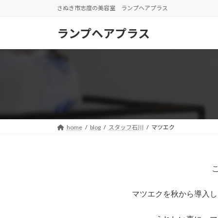
コ
ナ
さぬき市志度の美容室 ランプヘアプラス
ン
ビ
テ
ゲ
ランプヘアプラス
ン
ー
ツ
シ
へ
ョ
ス
ン
キ
に
ッ
移
プ
動
home
blog
スタッフ石川
マツエク
マツエクを秋から導入し