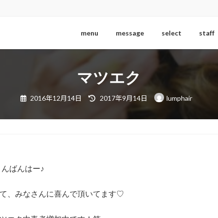
menu
message
select
staff
マツエク
最
2016年12月14日
2017年9月14日
lumphair
終
更
新
日
時
:
こんばんはー♪
て、みなさんに喜んで頂いてます♡