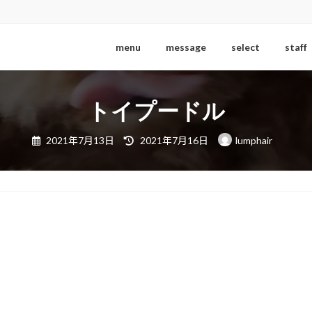
menu
message
select
staff
トイプードル
最
2021年7月13日
2021年7月16日
lumphair
終
更
新
日
時
: