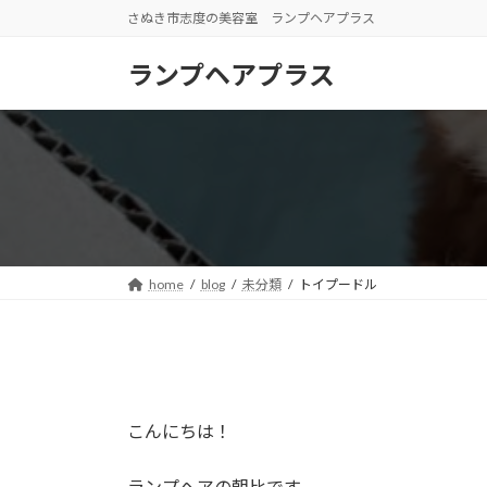
コ
ナ
さぬき市志度の美容室 ランプヘアプラス
ン
ビ
テ
ゲ
ランプヘアプラス
ン
ー
ツ
シ
へ
ョ
ス
ン
キ
に
ッ
移
プ
動
home
blog
未分類
トイプードル
こんにちは！
ランプヘアの朝比です