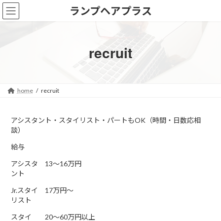
コ
ナ
ランプヘアプラス
ン
ビ
テ
ゲ
ン
ー
ツ
シ
recruit
へ
ョ
ス
ン
キ
に
ッ
移
home
recruit
プ
動
アシスタント・スタイリスト・パートもOK（時間・日数応相
談）
給与
アシスタ
13～16万円
ント
Jr.スタイ
17万円～
リスト
スタイ
20～60万円以上