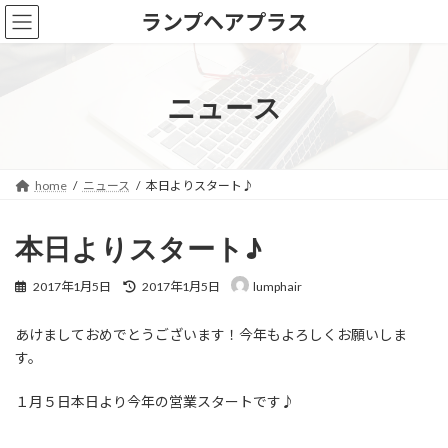
コ
ナ
ランプヘアプラス
ン
ビ
テ
ゲ
ン
ー
ツ
シ
ニュース
へ
ョ
ス
ン
キ
に
ッ
移
home
ニュース
本日よりスタート♪
プ
動
本日よりスタート♪
最
2017年1月5日
2017年1月5日
lumphair
終
更
あけましておめでとうございます！今年もよろしくお願いしま
新
日
す。
時
:
１月５日本日より今年の営業スタートです♪