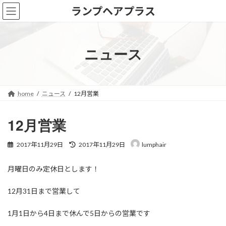
コ
ナ
ランプヘアプラス
ン
ビ
テ
ゲ
ン
ー
ツ
シ
ニュース
へ
ョ
ス
ン
キ
に
ッ
移
home
ニュース
12月営業
プ
動
12月営業
最
2017年11月29日
2017年11月29日
lumphair
終
更
月曜日のみ定休日とします！
新
日
時
12月31日まで営業して
:
1月1日から4日まで休んで5日からの営業です